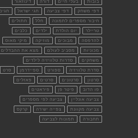
בובות
בעלי חיים
דורה
דינוזאור
דפי משחק
דפי צביעה
חגי ישראל
חגים
חיבור מספרים לתמונה
חלל
חתולים
טריילר
יום הולדת
ילדים
כלבים
להדפסה
מבוכים
מוזיקה
מיקי מאוס
מכוניות
מסביב לעולם
מצא את ההבדלים
משחקים
סדרות טלוויזיה לילדים
סדרת טלוויזיה
ספורט
ספיידרמן
סרט
סרטון
סרטונים
סרטים
פאזלים
פו הדוב
פיטר פן
פיראטים
צביעה אונליין
צביעה לפי מספרים
צביעה מקוונת
צפייה ישירה
קרקס
תחבורה
תמונות לצביעה