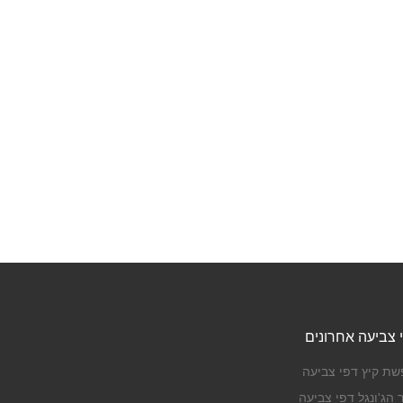
 צביעה אחרונים
שת קיץ דפי צביעה
 הג'ונגל דפי צביעה