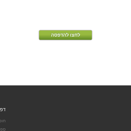
לחצו להדפסה
דפי
חופ
ספר