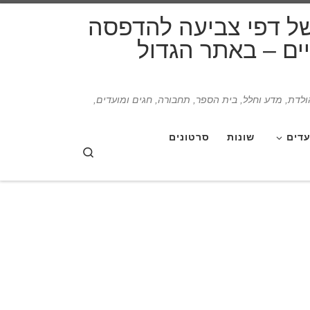
דלג לתוכן
של דפי צביעה להדפסה
תיים – באתר הגדול
הולדת, מדע וחלל, בית הספר, תחבורה, חגים ומועדים,
עדים
שונות
סרטונים
Search