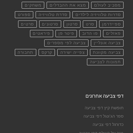
מסביב לעולם
מצא את ההבדלים
משחקים
סדרות טלוויזיה לילדים
סדרת טלוויזיה
ספורט
ספיידרמן
סרט
סרטון
סרטונים
סרטים
פאזלים
פו הדוב
פיטר פן
פיראטים
צביעה אונליין
צביעה לפי מספרים
צביעה מקוונת
צפייה ישירה
קרקס
תחבורה
תמונות לצביעה
דפי צביעה אחרונים
חופשת קיץ דפי צביעה
ספר הג'ונגל דפי צביעה
כדורגל דפי צביעה