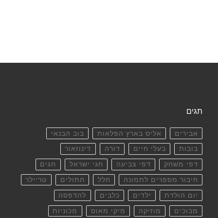
תגים
אבירים
אליס בארץ הפלאות
בוב הבנאי
בובות
בעלי חיים
דורה
דינוזאור
דפי משחק
דפי צביעה
חגי ישראל
חגים
חיבור מספרים לתמונה
חלל
חתולים
טריילר
יום הולדת
ילדים
כלבים
להדפסה
מבוכים
מוזיקה
מיקי מאוס
מכוניות