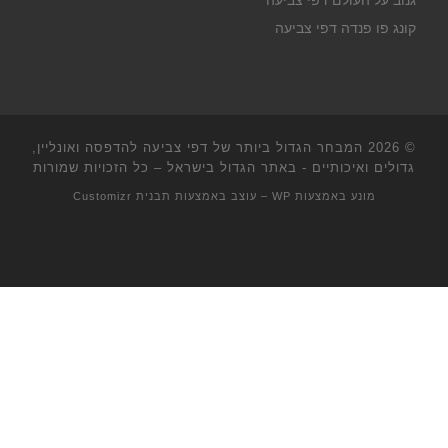
גנוב על העולם דפי צביעה
קונג פו פנדה דפי צביעה
© 2026
המבחר הגדול ביותר של דפי צביעה להדפסה ואונליין,
גדולים ואיכותיים - באתר הגדול בישראל
– כל הזכויות שמורות
מונע באמצעות
WP
– עוצב באמצעות
תבנית Customizr