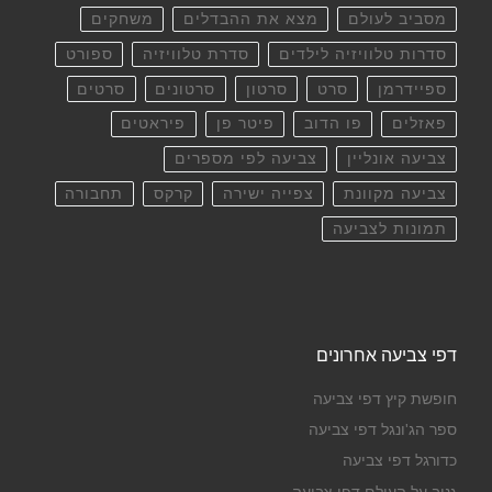
מסביב לעולם
מצא את ההבדלים
משחקים
סדרות טלוויזיה לילדים
סדרת טלוויזיה
ספורט
ספיידרמן
סרט
סרטון
סרטונים
סרטים
פאזלים
פו הדוב
פיטר פן
פיראטים
צביעה אונליין
צביעה לפי מספרים
צביעה מקוונת
צפייה ישירה
קרקס
תחבורה
תמונות לצביעה
דפי צביעה אחרונים
חופשת קיץ דפי צביעה
ספר הג'ונגל דפי צביעה
כדורגל דפי צביעה