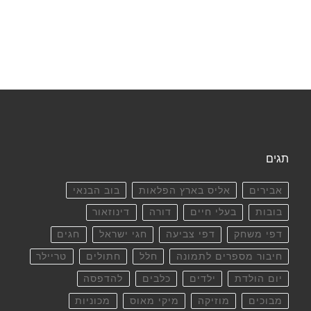
תגים
אבירים
אליס בארץ הפלאות
בוב הבנאי
בובות
בעלי חיים
דורה
דינוזאור
דפי משחק
דפי צביעה
חגי ישראל
חגים
חיבור מספרים לתמונה
חלל
חתולים
טריילר
יום הולדת
ילדים
כלבים
להדפסה
מבוכים
מוזיקה
מיקי מאוס
מכוניות