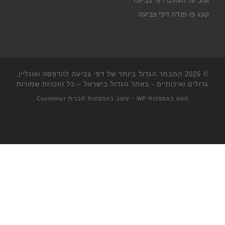
גנוב על העולם דפי צביעה
קונג פו פנדה דפי צביעה
© 2026
המבחר הגדול ביותר של דפי צביעה להדפסה ואונליין,
גדולים ואיכותיים - באתר הגדול בישראל
– כל הזכויות שמורות
מונע באמצעות
WP
– עוצב באמצעות
תבנית Customizr