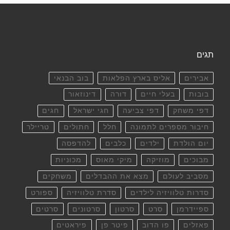
תגים
אבירים
אליס בארץ הפלאות
בוב הבנאי
בובות
בעלי חיים
דורה
דינוזאור
דפי משחק
דפי צביעה
חגי ישראל
חגים
חיבור מספרים לתמונה
חלל
חתולים
טריילר
יום הולדת
ילדים
כלבים
להדפסה
מבוכים
מוזיקה
מיקי מאוס
מכוניות
מסביב לעולם
מצא את ההבדלים
משחקים
סדרות טלוויזיה לילדים
סדרת טלוויזיה
ספורט
ספיידרמן
סרט
סרטון
סרטונים
סרטים
פאזלים
פו הדוב
פיטר פן
פיראטים