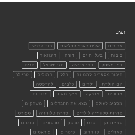
תגים
אבירים
אליס בארץ הפלאות
בוב הבנאי
בובות
בעלי חיים
דורה
דינוזאור
דפי משחק
דפי צביעה
חגי ישראל
חגים
חיבור מספרים לתמונה
חלל
חתולים
טריילר
יום הולדת
ילדים
כלבים
להדפסה
מבוכים
מוזיקה
מיקי מאוס
מכוניות
מסביב לעולם
מצא את ההבדלים
משחקים
סדרות טלוויזיה לילדים
סדרת טלוויזיה
ספורט
ספיידרמן
סרט
סרטון
סרטונים
סרטים
פאזלים
פו הדוב
פיטר פן
פיראטים