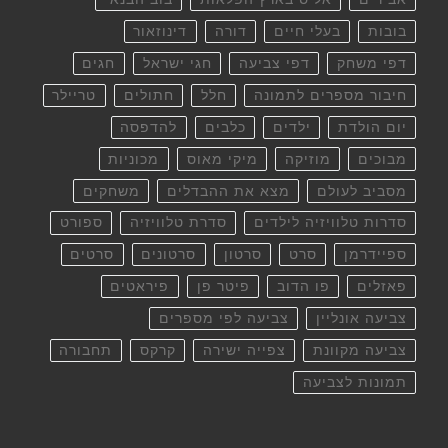
בובות
בעלי חיים
דורה
דינוזאור
דפי משחק
דפי צביעה
חגי ישראל
חגים
חיבור מספרים לתמונה
חלל
חתולים
טריילר
יום הולדת
ילדים
כלבים
להדפסה
מבוכים
מוזיקה
מיקי מאוס
מכוניות
מסביב לעולם
מצא את ההבדלים
משחקים
סדרות טלוויזיה לילדים
סדרת טלוויזיה
ספורט
ספיידרמן
סרט
סרטון
סרטונים
סרטים
פאזלים
פו הדוב
פיטר פן
פיראטים
צביעה אונליין
צביעה לפי מספרים
צביעה מקוונת
צפייה ישירה
קרקס
תחבורה
תמונות לצביעה