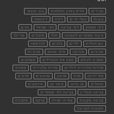
אבירים
אליס בארץ הפלאות
בוב הבנאי
בובות
בעלי חיים
דורה
דינוזאור
דפי משחק
דפי צביעה
חגי ישראל
חגים
חיבור מספרים לתמונה
חלל
חתולים
טריילר
יום הולדת
ילדים
כלבים
להדפסה
מבוכים
מוזיקה
מיקי מאוס
מכוניות
מסביב לעולם
מצא את ההבדלים
משחקים
סדרות טלוויזיה לילדים
סדרת טלוויזיה
ספורט
ספיידרמן
סרט
סרטון
סרטונים
סרטים
פאזלים
פו הדוב
פיטר פן
פיראטים
צביעה אונליין
צביעה לפי מספרים
צביעה מקוונת
צפייה ישירה
קרקס
תחבורה
תמונות לצביעה