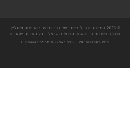
© 2026
המבחר הגדול ביותר של דפי צביעה להדפסה ואונליין,
גדולים ואיכותיים - באתר הגדול בישראל
– כל הזכויות שמורות
מונע באמצעות
WP
– עוצב באמצעות
תבנית Customizr