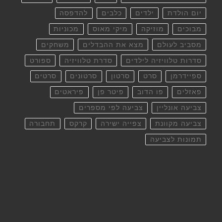
יום הולדת
ילדים
כלבים
להדפסה
מבוכים
מוזיקה
מיקי מאוס
מכוניות
מסביב לעולם
מצא את ההבדלים
משחקים
סדרות טלוויזיה לילדים
סדרת טלוויזיה
ספורט
ספיידרמן
סרט
סרטון
סרטונים
סרטים
פאזלים
פו הדוב
פיטר פן
פיראטים
צביעה אונליין
צביעה לפי מספרים
צביעה מקוונת
צפייה ישירה
קרקס
תחבורה
תמונות לצביעה