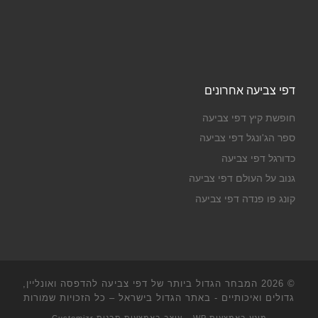
דפי צביעה אחרונים
חופשת קיץ דפי צביעה
ספר הג'ונגל דפי צביעה
כדורגל דפי צביעה
גנוב על העולם דפי צביעה
קונג פו פנדה דפי צביעה
© 2026
המבחר הגדול ביותר של דפי צביעה להדפסה ואונליין,
גדולים ואיכותיים - באתר הגדול בישראל
– כל הזכויות שמורות
מונע באמצעות
WP
– עוצב באמצעות
תבנית Customizr