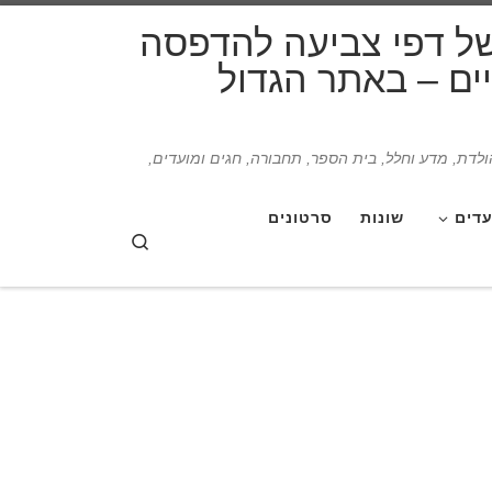
דלג לתוכן
של דפי צביעה להדפסה
תיים – באתר הגדול
הולדת, מדע וחלל, בית הספר, תחבורה, חגים ומועדים,
עדים
שונות
סרטונים
Search