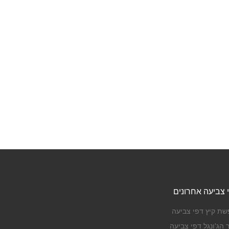
 צביעה אחרונים
שת קיץ דפי צביעה
 הג'ונגל דפי צביעה