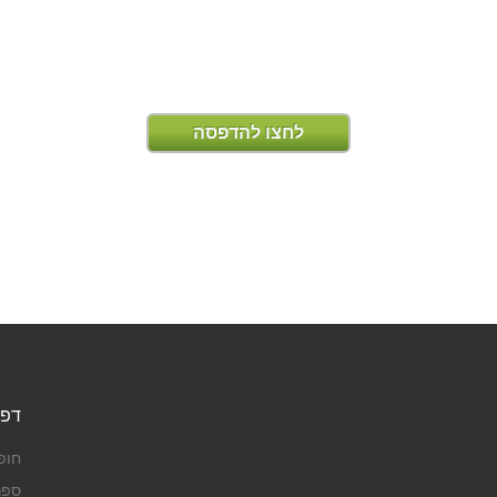
לחצו להדפסה
דפי
חופ
ספר