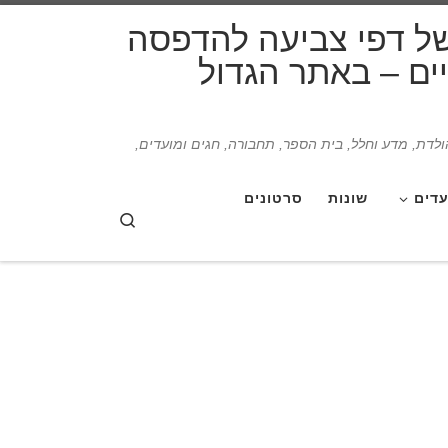
דלג לתוכן
של דפי צביעה להדפסה
תיים – באתר הגדול
הולדת, מדע וחלל, בית הספר, תחבורה, חגים ומועדים,
עדים
שונות
סרטונים
Search