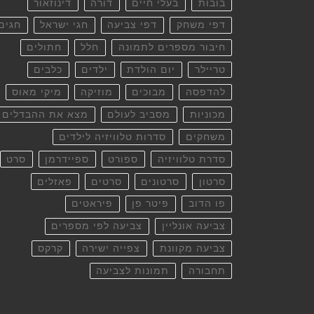
בובות
בעלי חיים
דורה
דינוזאור
דפי משחק
דפי צביעה
חגי ישראל
חגים
חיבור מספרים לתמונה
חלל
חתולים
טריילר
יום הולדת
ילדים
כלבים
להדפסה
מבוכים
מוזיקה
מיקי מאוס
מכוניות
מסביב לעולם
מצא את ההבדלים
משחקים
סדרות טלוויזיה לילדים
סדרת טלוויזיה
ספורט
ספיידרמן
סרט
סרטון
סרטונים
סרטים
פאזלים
פו הדוב
פיטר פן
פיראטים
צביעה אונליין
צביעה לפי מספרים
צביעה מקוונת
צפייה ישירה
קרקס
תחבורה
תמונות לצביעה