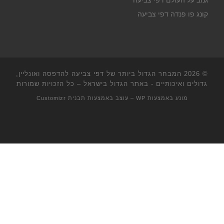
גנוב על העולם דפי צביעה
קונג פו פנדה דפי צביעה
© 2026
המבחר הגדול ביותר של דפי צביעה להדפסה ואונליין,
גדולים ואיכותיים - באתר הגדול בישראל
– כל הזכויות שמורות
מונע באמצעות
WP
– עוצב באמצעות
תבנית Customizr