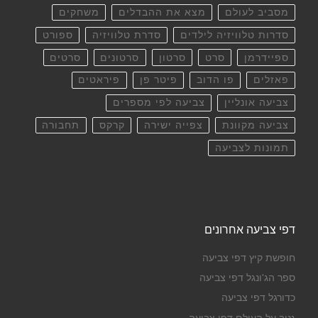
מסביב לעולם
מצא את ההבדלים
משחקים
סדרות טלוויזיה לילדים
סדרת טלוויזיה
ספורט
ספיידרמן
סרט
סרטון
סרטונים
סרטים
פאזלים
פו הדוב
פיטר פן
פיראטים
צביעה אונליין
צביעה לפי מספרים
צביעה מקוונת
צפייה ישירה
קרקס
תחבורה
תמונות לצביעה
דפי צביעה אחרונים
חופשת קיץ דפי צביעה
ספר הג'ונגל דפי צביעה
כדורגל דפי צביעה