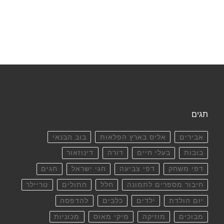
תגים
אבירים
אליס בארץ הפלאות
בוב הבנאי
בובות
בעלי חיים
דורה
דינוזאור
דפי משחק
דפי צביעה
חגי ישראל
חגים
חיבור מספרים לתמונה
חלל
חתולים
טריילר
יום הולדת
ילדים
כלבים
להדפסה
מבוכים
מוזיקה
מיקי מאוס
מכוניות