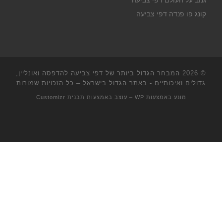
גנוב על העולם דפי צביעה
קונג פו פנדה דפי צביעה
© 2026
המבחר הגדול ביותר של דפי צביעה להדפסה ואונליין,
גדולים ואיכותיים - באתר הגדול בישראל
– כל הזכויות שמורות
מונע באמצעות
WP
– עוצב באמצעות
תבנית Customizr