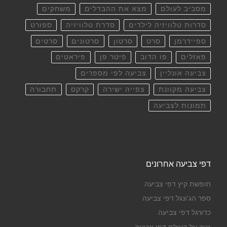
מסביב לעולם
מצא את ההבדלים
משחקים
סדרות טלוויזיה לילדים
סדרת טלוויזיה
ספורט
ספיידרמן
סרט
סרטון
סרטונים
סרטים
פאזלים
פו הדוב
פיטר פן
פיראטים
צביעה אונליין
צביעה לפי מספרים
צביעה מקוונת
צפייה ישירה
קרקס
תחבורה
תמונות לצביעה
דפי צביעה אחרונים
חופשת קיץ דפי צביעה
ספר הג'ונגל דפי צביעה
כדורגל דפי צביעה