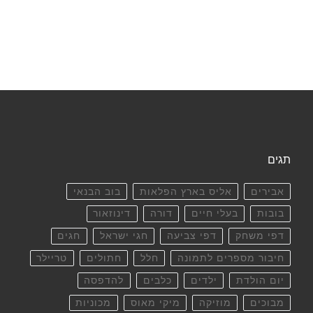
תגים
אבירים
אליס בארץ הפלאות
בוב הבנאי
בובות
בעלי חיים
דורה
דינוזאור
דפי משחק
דפי צביעה
חגי ישראל
חגים
חיבור מספרים לתמונה
חלל
חתולים
טריילר
יום הולדת
ילדים
כלבים
להדפסה
מבוכים
מוזיקה
מיקי מאוס
מכוניות