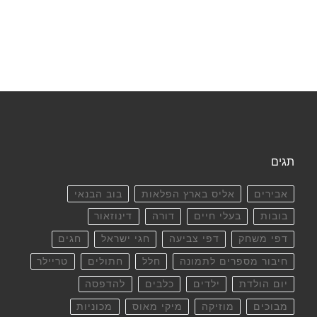
תגים
אבירים
אליס בארץ הפלאות
בוב הבנאי
בובות
בעלי חיים
דורה
דינוזאור
דפי משחק
דפי צביעה
חגי ישראל
חגים
חיבור מספרים לתמונה
חלל
חתולים
טריילר
יום הולדת
ילדים
כלבים
להדפסה
מבוכים
מוזיקה
מיקי מאוס
מכוניות