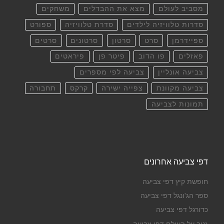
מסביב לעולם
מצא את ההבדלים
משחקים
סדרות טלוויזיה לילדים
סדרת טלוויזיה
ספורט
ספיידרמן
סרט
סרטון
סרטונים
סרטים
פאזלים
פו הדוב
פיטר פן
פיראטים
צביעה אונליין
צביעה לפי מספרים
צביעה מקוונת
צפייה ישירה
קרקס
תחבורה
תמונות לצביעה
דפי צביעה אחרונים
חופשת קיץ דפי צביעה
ספר הג'ונגל דפי צביעה
כדורגל דפי צביעה