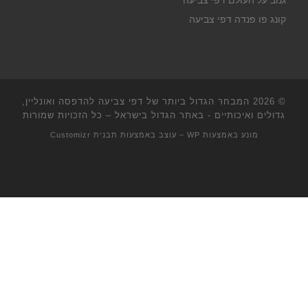
גנוב על העולם דפי צביעה
קונג פו פנדה דפי צביעה
© 2026
המבחר הגדול ביותר של דפי צביעה להדפסה ואונליין,
גדולים ואיכותיים - באתר הגדול בישראל
– כל הזכויות שמורות
מונע באמצעות
WP
– עוצב באמצעות
תבנית Customizr