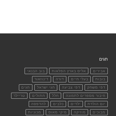
תגים
אבירים
אליס בארץ הפלאות
בוב הבנאי
בובות
בעלי חיים
דורה
דינוזאור
דפי משחק
דפי צביעה
חגי ישראל
חגים
חיבור מספרים לתמונה
חלל
חתולים
טריילר
יום הולדת
ילדים
כלבים
להדפסה
מבוכים
מוזיקה
מיקי מאוס
מכוניות