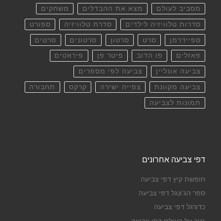
מסביב לעולם
מצא את ההבדלים
משחקים
סדרות טלוויזיה לילדים
סדרת טלוויזיה
ספורט
ספיידרמן
סרט
סרטון
סרטונים
סרטים
פאזלים
פו הדוב
פיטר פן
פיראטים
צביעה אונליין
צביעה לפי מספרים
צביעה מקוונת
צפייה ישירה
קרקס
תחבורה
תמונות לצביעה
דפי צביעה אחרונים
חופשת קיץ דפי צביעה
ספר הג'ונגל דפי צביעה
כדורגל דפי צביעה