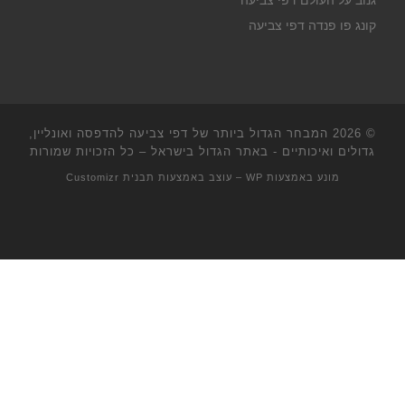
גנוב על העולם דפי צביעה
קונג פו פנדה דפי צביעה
© 2026
המבחר הגדול ביותר של דפי צביעה להדפסה ואונליין,
גדולים ואיכותיים - באתר הגדול בישראל
– כל הזכויות שמורות
מונע באמצעות
WP
– עוצב באמצעות
תבנית Customizr