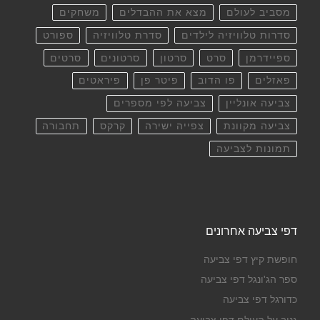
מסביב לעולם
מצא את ההבדלים
משחקים
סדרות טלוויזיה לילדים
סדרת טלוויזיה
ספורט
ספיידרמן
סרט
סרטון
סרטונים
סרטים
פאזלים
פו הדוב
פיטר פן
פיראטים
צביעה אונליין
צביעה לפי מספרים
צביעה מקוונת
צפייה ישירה
קרקס
תחבורה
תמונות לצביעה
דפי צביעה אחרונים
חופשת קיץ דפי צביעה
ספר הג'ונגל דפי צביעה
כדורגל דפי צביעה