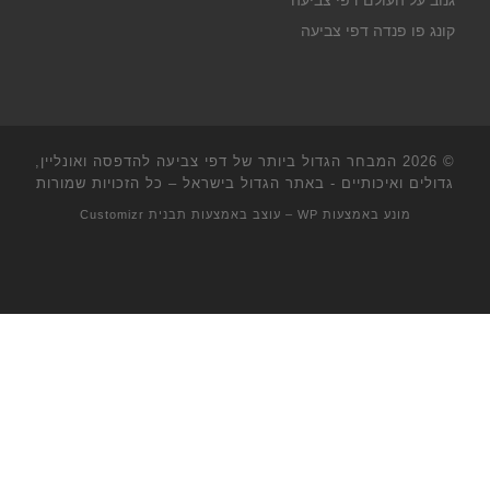
גנוב על העולם דפי צביעה
קונג פו פנדה דפי צביעה
© 2026
המבחר הגדול ביותר של דפי צביעה להדפסה ואונליין,
גדולים ואיכותיים - באתר הגדול בישראל
– כל הזכויות שמורות
מונע באמצעות
WP
– עוצב באמצעות
תבנית Customizr