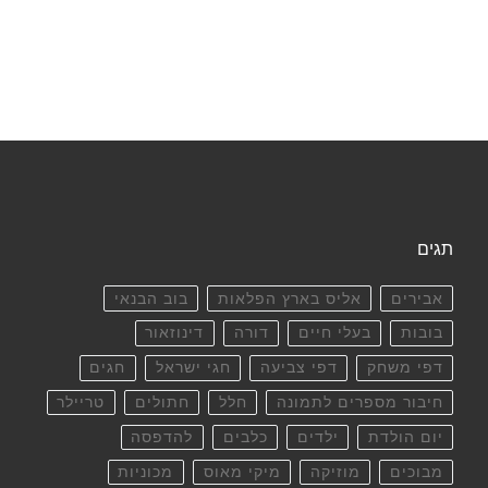
תגים
אבירים
אליס בארץ הפלאות
בוב הבנאי
בובות
בעלי חיים
דורה
דינוזאור
דפי משחק
דפי צביעה
חגי ישראל
חגים
חיבור מספרים לתמונה
חלל
חתולים
טריילר
יום הולדת
ילדים
כלבים
להדפסה
מבוכים
מוזיקה
מיקי מאוס
מכוניות