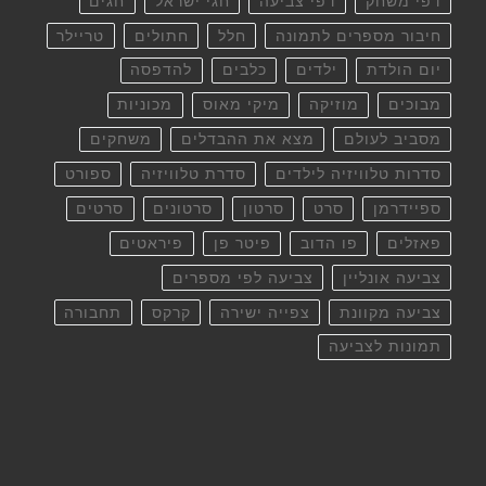
דפי משחק
דפי צביעה
חגי ישראל
חגים
חיבור מספרים לתמונה
חלל
חתולים
טריילר
יום הולדת
ילדים
כלבים
להדפסה
מבוכים
מוזיקה
מיקי מאוס
מכוניות
מסביב לעולם
מצא את ההבדלים
משחקים
סדרות טלוויזיה לילדים
סדרת טלוויזיה
ספורט
ספיידרמן
סרט
סרטון
סרטונים
סרטים
פאזלים
פו הדוב
פיטר פן
פיראטים
צביעה אונליין
צביעה לפי מספרים
צביעה מקוונת
צפייה ישירה
קרקס
תחבורה
תמונות לצביעה