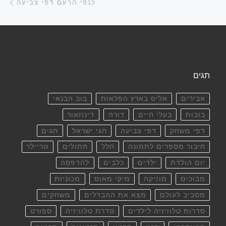
כנפי הרעם דפי צביעה
תגים
אבירים
אליס בארץ הפלאות
בוב הבנאי
בובות
בעלי חיים
דורה
דינוזאור
דפי משחק
דפי צביעה
חגי ישראל
חגים
חיבור מספרים לתמונה
חלל
חתולים
טריילר
יום הולדת
ילדים
כלבים
להדפסה
מבוכים
מוזיקה
מיקי מאוס
מכוניות
מסביב לעולם
מצא את ההבדלים
משחקים
סדרות טלוויזיה לילדים
סדרת טלוויזיה
ספורט