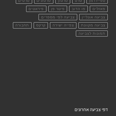
ספיידרמן
סרט
סרטון
סרטונים
סרטים
פאזלים
פו הדוב
פיטר פן
פיראטים
צביעה אונליין
צביעה לפי מספרים
צביעה מקוונת
צפייה ישירה
קרקס
תחבורה
תמונות לצביעה
דפי צביעה אחרונים