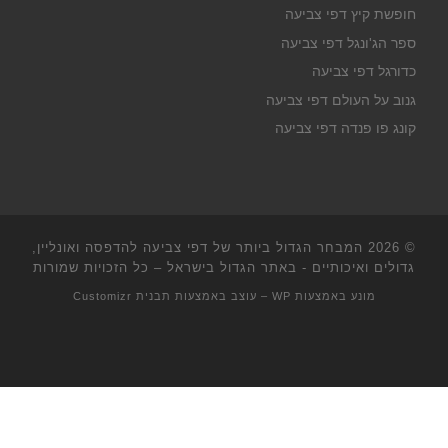
חופשת קיץ דפי צביעה
ספר הג'ונגל דפי צביעה
כדורגל דפי צביעה
גנוב על העולם דפי צביעה
קונג פו פנדה דפי צביעה
© 2026
המבחר הגדול ביותר של דפי צביעה להדפסה ואונליין,
גדולים ואיכותיים - באתר הגדול בישראל
– כל הזכויות שמורות
מונע באמצעות
WP
– עוצב באמצעות
תבנית Customizr