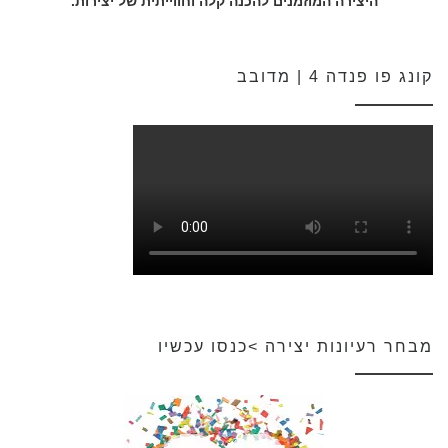
היצירה המוזמנים להכנה קלה וחווייתית של יצירות.
קונג פו פנדה 4 | מדובב
מבחר רעיונות יצירה >כנסו עכשיו