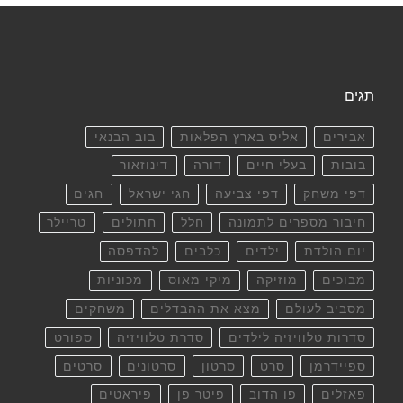
תגים
אבירים
אליס בארץ הפלאות
בוב הבנאי
בובות
בעלי חיים
דורה
דינוזאור
דפי משחק
דפי צביעה
חגי ישראל
חגים
חיבור מספרים לתמונה
חלל
חתולים
טריילר
יום הולדת
ילדים
כלבים
להדפסה
מבוכים
מוזיקה
מיקי מאוס
מכוניות
מסביב לעולם
מצא את ההבדלים
משחקים
סדרות טלוויזיה לילדים
סדרת טלוויזיה
ספורט
ספיידרמן
סרט
סרטון
סרטונים
סרטים
פאזלים
פו הדוב
פיטר פן
פיראטים