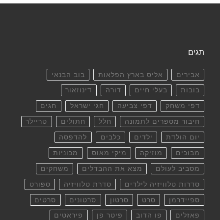
תגים
אבירים
אליס בארץ הפלאות
בוב הבנאי
בובות
בעלי חיים
דורה
דינוזאור
דפי משחק
דפי צביעה
חגי ישראל
חגים
חיבור מספרים לתמונה
חלל
חתולים
טריילר
יום הולדת
ילדים
כלבים
להדפסה
מבוכים
מוזיקה
מיקי מאוס
מכוניות
מסביב לעולם
מצא את ההבדלים
משחקים
סדרות טלוויזיה לילדים
סדרת טלוויזיה
ספורט
ספיידרמן
סרט
סרטון
סרטונים
סרטים
פאזלים
פו הדוב
פיטר פן
פיראטים