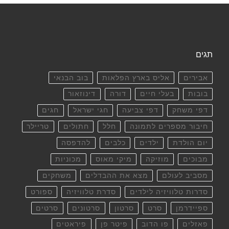
תגים
אבירים
אליס בארץ הפלאות
בוב הבנאי
בובות
בעלי חיים
דורה
דינוזאור
דפי משחק
דפי צביעה
חגי ישראל
חגים
חיבור מספרים לתמונה
חלל
חתולים
טריילר
יום הולדת
ילדים
כלבים
להדפסה
מבוכים
מוזיקה
מיקי מאוס
מכוניות
מסביב לעולם
מצא את ההבדלים
משחקים
סדרות טלוויזיה לילדים
סדרת טלוויזיה
ספורט
ספיידרמן
סרט
סרטון
סרטונים
סרטים
פאזלים
פו הדוב
פיטר פן
פיראטים