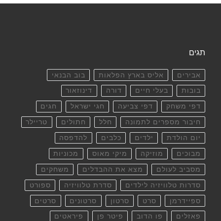
תגים
אבירים
אליס בארץ הפלאות
בוב הבנאי
בובות
בעלי חיים
דורה
דינוזאור
דפי משחק
דפי צביעה
חגי ישראל
חגים
חיבור מספרים לתמונה
חלל
חתולים
טריילר
יום הולדת
ילדים
כלבים
להדפסה
מבוכים
מוזיקה
מיקי מאוס
מכוניות
מסביב לעולם
מצא את ההבדלים
משחקים
סדרות טלוויזיה לילדים
סדרת טלוויזיה
ספורט
ספיידרמן
סרט
סרטון
סרטונים
סרטים
פאזלים
פו הדוב
פיטר פן
פיראטים