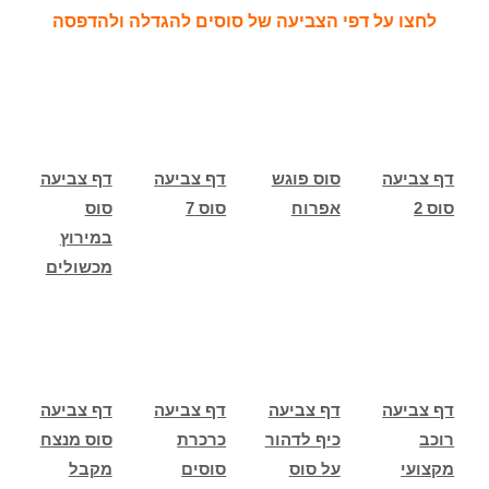
לחצו על דפי הצביעה של סוסים להגדלה ולהדפסה
דף צביעה
סוס פוגש
דף צביעה
דף צביעה
סוס 2
אפרוח
סוס 7
סוס
במירוץ
מכשולים
דף צביעה
דף צביעה
דף צביעה
דף צביעה
רוכב
כיף לדהור
כרכרת
סוס מנצח
מקצועי
על סוס
סוסים
מקבל