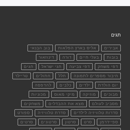
תגים
אבירים
אליס בארץ הפלאות
בוב הבנאי
בובות
בעלי חיים
דורה
דינוזאור
דפי משחק
דפי צביעה
חגי ישראל
חגים
חיבור מספרים לתמונה
חלל
חתולים
טריילר
יום הולדת
ילדים
כלבים
להדפסה
מבוכים
מוזיקה
מיקי מאוס
מכוניות
מסביב לעולם
מצא את ההבדלים
משחקים
סדרות טלוויזיה לילדים
סדרת טלוויזיה
ספורט
ספיידרמן
סרט
סרטון
סרטונים
סרטים