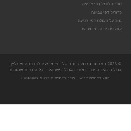
ספר הג'ונגל דפי צביעה
כדורגל דפי צביעה
גנוב על העולם דפי צביעה
קונג פו פנדה דפי צביעה
© 2026
המבחר הגדול ביותר של דפי צביעה להדפסה ואונליין,
גדולים ואיכותיים - באתר הגדול בישראל
– כל הזכויות שמורות
מונע באמצעות
WP
– עוצב באמצעות
תבנית Customizr