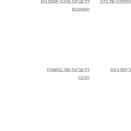
החתולה של בלה
דף צביעה טרבור אוונס נהג
האוטובוס
יימס ג'ונס
דף צביעה סמי במשאית
הכיבוי