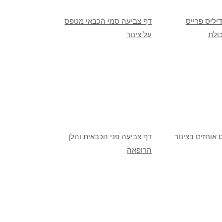
יליס פרייס
דף צביעה סמי הכבאי מטפס
ולת
על צינור
 אוחזים בצינור
דף צביעה פני הכבאית והלן
הרופאה