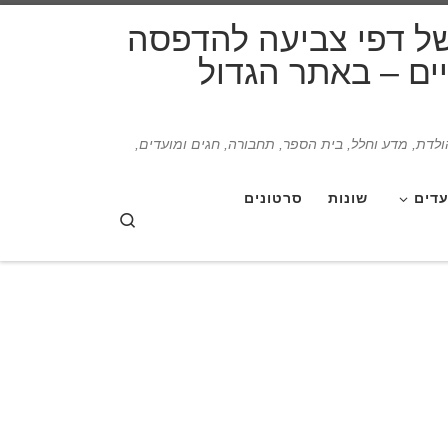
דלג לתוכן
של דפי צביעה להדפסה
תיים – באתר הגדול
הולדת, מדע וחלל, בית הספר, תחבורה, חגים ומועדים,
עדים
שונות
סרטונים
Search