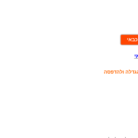
כבאי
י
הגדלה ולהדפסה