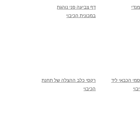
נדי
דף צביעה פני נוהגת
במכונית הכיבוי
מי הכבאי ליד
רקסי כלב ההצלה של תחנת
בוי
הכיבוי