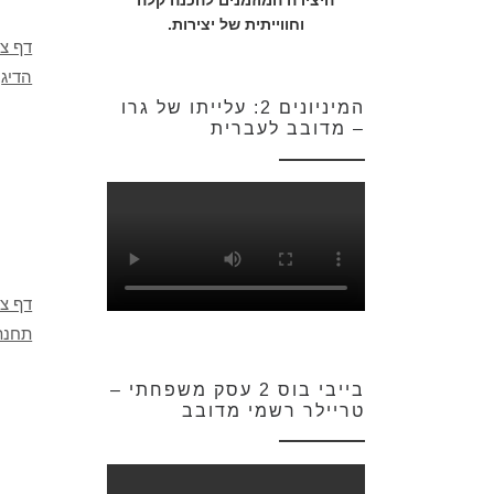
היצירה המוזמנים להכנה קלה
וחווייתית של יצירות.
דף צב
הדיג
המיניונים 2: עלייתו של גרו
– מדובב לעברית
דף צ
תחנת 
בייבי בוס 2 עסק משפחתי –
טריילר רשמי מדובב