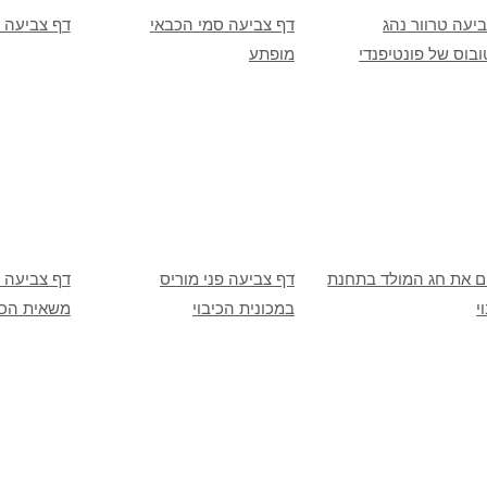
יעה טרוור נהג
דף צביעה סמי הכבאי
דף צביעה מ
בוס של פונטיפנדי
מופתע
ים את חג המולד בתחנת
דף צביעה פני מוריס
דף צביעה ס
י
במכונית הכיבוי
משאית הכי