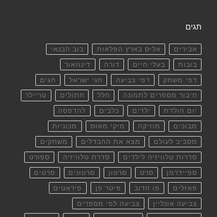
תגים
אבירים
אליס בארץ הפלאות
בוב הבנאי
בובות
בעלי חיים
דורה
דינוזאור
דפי משחק
דפי צביעה
חגי ישראל
חגים
חיבור מספרים לתמונה
חלל
חתולים
טריילר
יום הולדת
ילדים
כלבים
להדפסה
מבוכים
מוזיקה
מיקי מאוס
מכוניות
מסביב לעולם
מצא את ההבדלים
משחקים
סדרות טלוויזיה לילדים
סדרת טלוויזיה
ספורט
ספיידרמן
סרט
סרטון
סרטונים
סרטים
פאזלים
פו הדוב
פיטר פן
פיראטים
צביעה אונליין
צביעה לפי מספרים