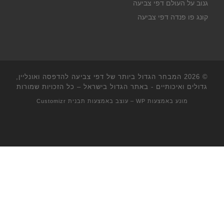
גנוב על העולם דפי צביעה
קונג פו פנדה דפי צביעה
© 2026
המבחר הגדול ביותר של דפי צביעה להדפסה ואונליין,
גדולים ואיכותיים - באתר הגדול בישראל
– כל הזכויות שמורות
מונע באמצעות
WP
– עוצב באמצעות
תבנית Customizr