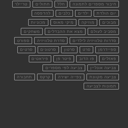
חיבור מספרים לתמונה
חלל
חתולים
טריילר
יום הולדת
ילדים
כלבים
להדפסה
מבוכים
מוזיקה
מיקי מאוס
מכוניות
מסביב לעולם
מצא את ההבדלים
משחקים
סדרות טלוויזיה לילדים
סדרת טלוויזיה
ספורט
ספיידרמן
סרט
סרטון
סרטונים
סרטים
פאזלים
פו הדוב
פיטר פן
פיראטים
צביעה אונליין
צביעה לפי מספרים
צביעה מקוונת
צפייה ישירה
קרקס
תחבורה
תמונות לצביעה