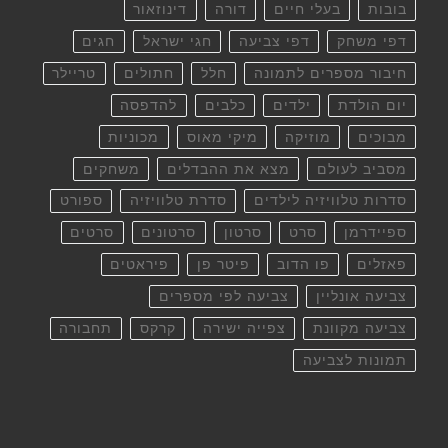
בובות
בעלי חיים
דורה
דינוזאור
דפי משחק
דפי צביעה
חגי ישראל
חגים
חיבור מספרים לתמונה
חלל
חתולים
טריילר
יום הולדת
ילדים
כלבים
להדפסה
מבוכים
מוזיקה
מיקי מאוס
מכוניות
מסביב לעולם
מצא את ההבדלים
משחקים
סדרות טלוויזיה לילדים
סדרת טלוויזיה
ספורט
ספיידרמן
סרט
סרטון
סרטונים
סרטים
פאזלים
פו הדוב
פיטר פן
פיראטים
צביעה אונליין
צביעה לפי מספרים
צביעה מקוונת
צפייה ישירה
קרקס
תחבורה
תמונות לצביעה