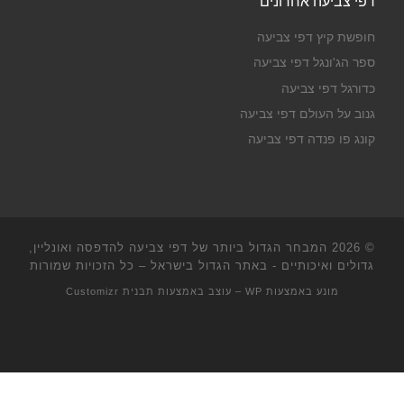
דפי צביעה אחרונים
חופשת קיץ דפי צביעה
ספר הג'ונגל דפי צביעה
כדורגל דפי צביעה
גנוב על העולם דפי צביעה
קונג פו פנדה דפי צביעה
© 2026
המבחר הגדול ביותר של דפי צביעה להדפסה ואונליין,
גדולים ואיכותיים - באתר הגדול בישראל
– כל הזכויות שמורות
מונע באמצעות
WP
– עוצב באמצעות
תבנית Customizr