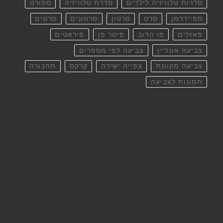
סדרות טלוויזיה לילדים
סדרת טלוויזיה
ספורט
ספיידרמן
סרט
סרטון
סרטונים
סרטים
פאזלים
פו הדוב
פיטר פן
פיראטים
צביעה אונליין
צביעה לפי מספרים
צביעה מקוונת
צפייה ישירה
קרקס
תחבורה
תמונות לצביעה