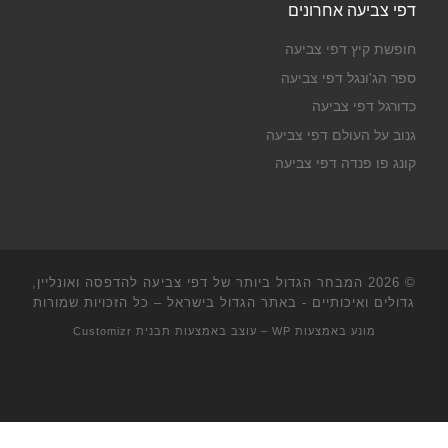
דפי צביעה אחרונים
חופשת קיץ דפי צביעה
ספר הג'ונגל דפי צביעה
כדורגל דפי צביעה
גנוב על העולם דפי צביעה
קונג פו פנדה דפי צביעה
© 2026
המבחר הגדול ביותר של דפי צביעה להדפסה ואונליין,
גדולים ואיכותיים - באתר הגדול בישראל
– כל הזכויות שמורות
מונע באמצעות
WP
– עוצב באמצעות
תבנית Customizr