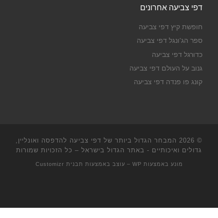
דפי צביעה אחרונים
חופשת קיץ דפי צביעה
ספר הג'ונגל דפי צביעה
כדורגל דפי צביעה
גנוב על העולם דפי צביעה
קונג פו פנדה דפי צביעה
© 2026
המבחר הגדול ביותר של דפי צביעה להדפסה ואונליין,
גדולים ואיכותיים - באתר הגדול בישראל
– כל הזכויות שמורות
מונע באמצעות
WP
– עוצב באמצעות
תבנית Customizr