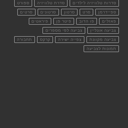
סדרות טלוויזיה לילדים
סדרת טלוויזיה
ספורט
ספיידרמן
סרט
סרטון
סרטונים
סרטים
פאזלים
פו הדוב
פיטר פן
פיראטים
צביעה אונליין
צביעה לפי מספרים
צביעה מקוונת
צפייה ישירה
קרקס
תחבורה
תמונות לצביעה