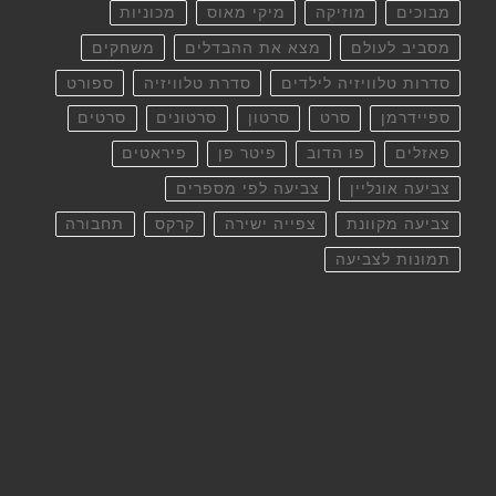
מבוכים
מוזיקה
מיקי מאוס
מכוניות
מסביב לעולם
מצא את ההבדלים
משחקים
סדרות טלוויזיה לילדים
סדרת טלוויזיה
ספורט
ספיידרמן
סרט
סרטון
סרטונים
סרטים
פאזלים
פו הדוב
פיטר פן
פיראטים
צביעה אונליין
צביעה לפי מספרים
צביעה מקוונת
צפייה ישירה
קרקס
תחבורה
תמונות לצביעה