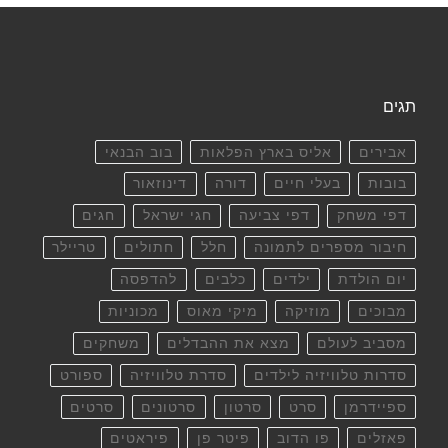
תגים
אבירים
אליס בארץ הפלאות
בוב הבנאי
בובות
בעלי חיים
דורה
דינוזאור
דפי משחק
דפי צביעה
חגי ישראל
חגים
חיבור מספרים לתמונה
חלל
חתולים
טריילר
יום הולדת
ילדים
כלבים
להדפסה
מבוכים
מוזיקה
מיקי מאוס
מכוניות
מסביב לעולם
מצא את ההבדלים
משחקים
סדרות טלוויזיה לילדים
סדרת טלוויזיה
ספורט
ספיידרמן
סרט
סרטון
סרטונים
סרטים
פאזלים
פו הדוב
פיטר פן
פיראטים