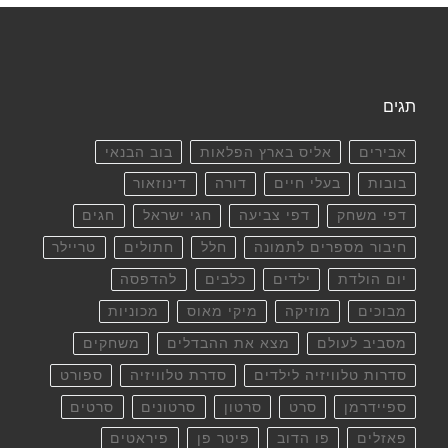
תגים
אבירים
אליס בארץ הפלאות
בוב הבנאי
בובות
בעלי חיים
דורה
דינוזאור
דפי משחק
דפי צביעה
חגי ישראל
חגים
חיבור מספרים לתמונה
חלל
חתולים
טריילר
יום הולדת
ילדים
כלבים
להדפסה
מבוכים
מוזיקה
מיקי מאוס
מכוניות
מסביב לעולם
מצא את ההבדלים
משחקים
סדרות טלוויזיה לילדים
סדרת טלוויזיה
ספורט
ספיידרמן
סרט
סרטון
סרטונים
סרטים
פאזלים
פו הדוב
פיטר פן
פיראטים