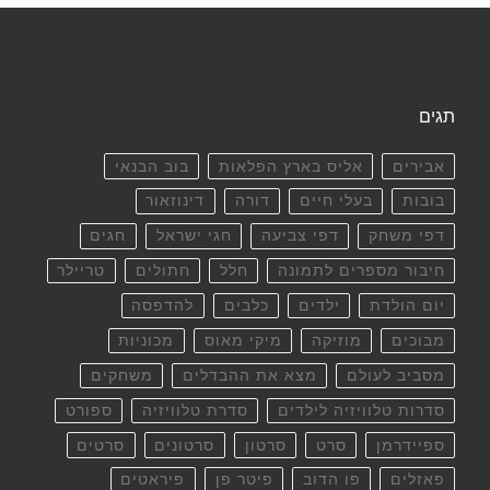
תגים
אבירים
אליס בארץ הפלאות
בוב הבנאי
בובות
בעלי חיים
דורה
דינוזאור
דפי משחק
דפי צביעה
חגי ישראל
חגים
חיבור מספרים לתמונה
חלל
חתולים
טריילר
יום הולדת
ילדים
כלבים
להדפסה
מבוכים
מוזיקה
מיקי מאוס
מכוניות
מסביב לעולם
מצא את ההבדלים
משחקים
סדרות טלוויזיה לילדים
סדרת טלוויזיה
ספורט
ספיידרמן
סרט
סרטון
סרטונים
סרטים
פאזלים
פו הדוב
פיטר פן
פיראטים