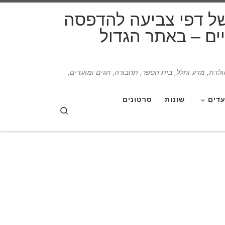
דלג לתוכן
של דפי צביעה להדפסה
תיים – באתר הגדול
הולדת, מדע וחלל, בית הספר, תחבורה, חגים ומועדים,
עדים
שונות
סרטונים
Search