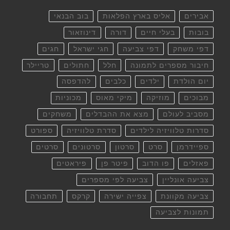
אבירים
אליס בארץ הפלאות
בוב הבנאי
בובות
בעלי חיים
דורה
דינוזאור
דפי משחק
דפי צביעה
חגי ישראל
חגים
חיבור מספרים לתמונה
חלל
חתולים
טריילר
יום הולדת
ילדים
כלבים
להדפסה
מבוכים
מוזיקה
מיקי מאוס
מכוניות
מסביב לעולם
מצא את ההבדלים
משחקים
סדרות טלוויזיה לילדים
סדרת טלוויזיה
ספורט
ספיידרמן
סרט
סרטון
סרטונים
סרטים
פאזלים
פו הדוב
פיטר פן
פיראטים
צביעה אונליין
צביעה לפי מספרים
צביעה מקוונת
צפייה ישירה
קרקס
תחבורה
תמונות לצביעה