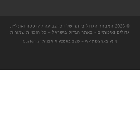
© 2026
המבחר הגדול ביותר של דפי צביעה להדפסה ואונליין,
גדולים ואיכותיים - באתר הגדול בישראל
– כל הזכויות שמורות
מונע באמצעות
WP
– עוצב באמצעות
תבנית Customizr