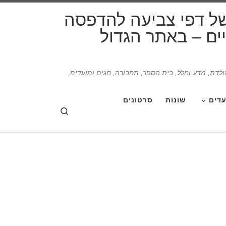
דלג לתוכן
של דפי צביעה להדפסה
תיים – באתר הגדול
הולדת, מדע וחלל, בית הספר, תחבורה, חגים ומועדים,
עדים
שונות
סרטונים
Search