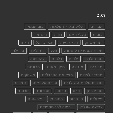
תגים
אבירים
אליס בארץ הפלאות
בוב הבנאי
בובות
בעלי חיים
דורה
דינוזאור
דפי משחק
דפי צביעה
חגי ישראל
חגים
חיבור מספרים לתמונה
חלל
חתולים
טריילר
יום הולדת
ילדים
כלבים
להדפסה
מבוכים
מוזיקה
מיקי מאוס
מכוניות
מסביב לעולם
מצא את ההבדלים
משחקים
סדרות טלוויזיה לילדים
סדרת טלוויזיה
ספורט
ספיידרמן
סרט
סרטון
סרטונים
סרטים
פאזלים
פו הדוב
פיטר פן
פיראטים
צביעה אונליין
צביעה לפי מספרים