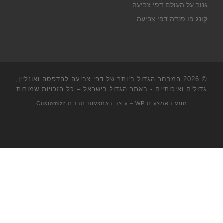
גנוב על העולם דפי צביעה
קונג פו פנדה דפי צביעה
© 2026
המבחר הגדול ביותר של דפי צביעה להדפסה ואונליין,
גדולים ואיכותיים - באתר הגדול בישראל
– כל הזכויות שמורות
מונע באמצעות
WP
– עוצב באמצעות
תבנית Customizr