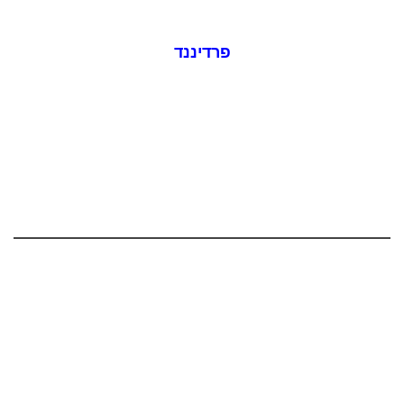
פרדיננד