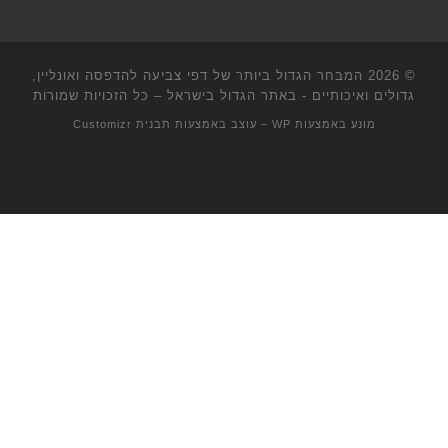
© 2026
המבחר הגדול ביותר של דפי צביעה להדפסה ואונליין,
גדולים ואיכותיים - באתר הגדול בישראל
– כל הזכויות שמורות
מונע באמצעות
WP
– עוצב באמצעות
תבנית Customizr