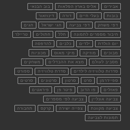
אבירים
אליס בארץ הפלאות
בוב הבנאי
בובות
בעלי חיים
דורה
דינוזאור
דפי משחק
דפי צביעה
חגי ישראל
חגים
חיבור מספרים לתמונה
חלל
חתולים
טריילר
יום הולדת
ילדים
כלבים
להדפסה
מבוכים
מוזיקה
מיקי מאוס
מכוניות
מסביב לעולם
מצא את ההבדלים
משחקים
סדרות טלוויזיה לילדים
סדרת טלוויזיה
ספורט
ספיידרמן
סרט
סרטון
סרטונים
סרטים
פאזלים
פו הדוב
פיטר פן
פיראטים
צביעה אונליין
צביעה לפי מספרים
צביעה מקוונת
צפייה ישירה
קרקס
תחבורה
תמונות לצביעה