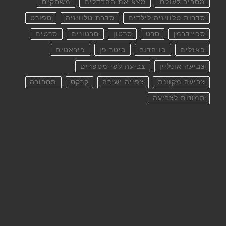
מסביב לעולם
מצא את ההבדלים
משחקים
סדרות טלוויזיה לילדים
סדרת טלוויזיה
ספורט
ספיידרמן
סרט
סרטון
סרטונים
סרטים
פאזלים
פו הדוב
פיטר פן
פיראטים
צביעה אונליין
צביעה לפי מספרים
צביעה מקוונת
צפייה ישירה
קרקס
תחבורה
תמונות לצביעה