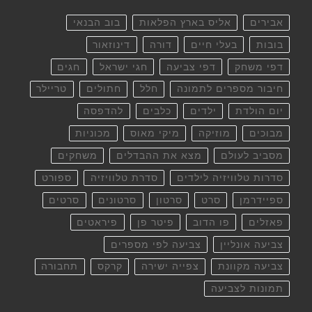
אבירים
אליס בארץ הפלאות
בוב הבנאי
בובות
בעלי חיים
דורה
דינוזאור
דפי משחק
דפי צביעה
חגי ישראל
חגים
חיבור מספרים לתמונה
חלל
חתולים
טריילר
יום הולדת
ילדים
כלבים
להדפסה
מבוכים
מוזיקה
מיקי מאוס
מכוניות
מסביב לעולם
מצא את ההבדלים
משחקים
סדרות טלוויזיה לילדים
סדרת טלוויזיה
ספורט
ספיידרמן
סרט
סרטון
סרטונים
סרטים
פאזלים
פו הדוב
פיטר פן
פיראטים
צביעה אונליין
צביעה לפי מספרים
צביעה מקוונת
צפייה ישירה
קרקס
תחבורה
תמונות לצביעה