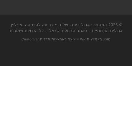
© 2026
המבחר הגדול ביותר של דפי צביעה להדפסה ואונליין,
גדולים ואיכותיים - באתר הגדול בישראל
– כל הזכויות שמורות
מונע באמצעות
WP
– עוצב באמצעות
תבנית Customizr