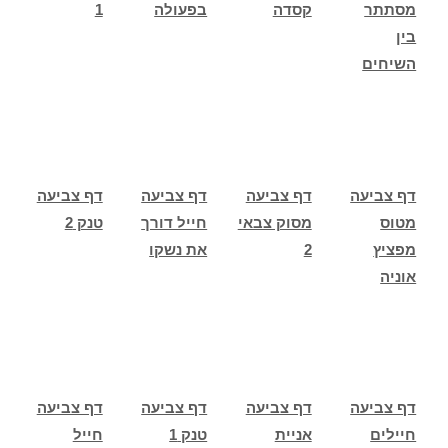
מסתתר
קסדה
בפעולה
1
בין
השיחים
דף צביעה
דף צביעה
דף צביעה
דף צביעה
מטוס
מסוק צבאי
חייל דורך
טנק 2
מפציץ
2
את נשקו
אוניה
דף צביעה
דף צביעה
דף צביעה
דף צביעה
חיילים
אניית
טנק 1
חייל