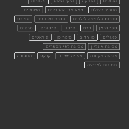
מבוכים
מוזיקה
מיקי מאוס
מכוניות
מסביב לעולם
מצא את ההבדלים
משחקים
סדרות טלוויזיה לילדים
סדרת טלוויזיה
ספורט
ספיידרמן
סרט
סרטון
סרטונים
סרטים
פאזלים
פו הדוב
פיטר פן
פיראטים
צביעה אונליין
צביעה לפי מספרים
צביעה מקוונת
צפייה ישירה
קרקס
תחבורה
תמונות לצביעה