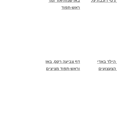
ג'סי רוכבת על
באז שנות-אור ומר
ראש-תפוד
הילד באדי
דף צביעה רקס, באז
הצעצועים
וראש-תפוד מציצים