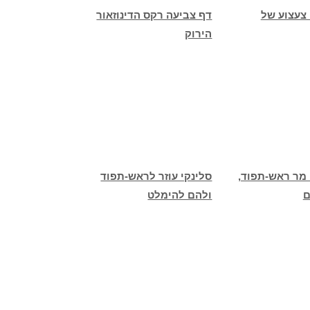
צעצוע של
דף צביעה רקס הדינוזאור
הירוק
מר ראש-תפוד,
סלינקי עוזר לראש-תפוד
ם
ולהם להימלט