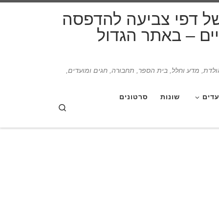
דלג לתוכן
של דפי צביעה להדפסה
תיים – באתר הגדול
הולדת, מדע וחלל, בית הספר, תחבורה, חגים ומועדים,
עדים
שונות
סרטונים
Search