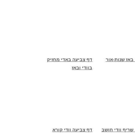
באז שנות-אור
דף צביעה באדי מחזיק
בוודי ובאז
שריף וודי חושב
דף צביעה וודי קורא