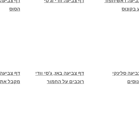
ביעה ראש-תפוד
דף צביעה וודי וג'סי
דף צביעה 
 בקונוס
הסוס
ביעה סלינקי
דף צביעה באז, ג'סי וודי
דף צביעה 
נוסים
רוכבים על החמור
מקבל את 