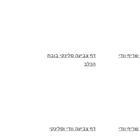
שריף וודי
דף צביעה סלינקי בובת
הכלב
שריף וודי
דף צביעה וודי וסלינקי