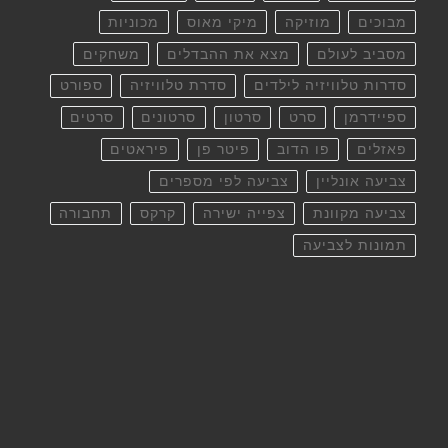
מבוכים
מוזיקה
מיקי מאוס
מכוניות
מסביב לעולם
מצא את ההבדלים
משחקים
סדרות טלוויזיה לילדים
סדרת טלוויזיה
ספורט
ספיידרמן
סרט
סרטון
סרטונים
סרטים
פאזלים
פו הדוב
פיטר פן
פיראטים
צביעה אונליין
צביעה לפי מספרים
צביעה מקוונת
צפייה ישירה
קרקס
תחבורה
תמונות לצביעה