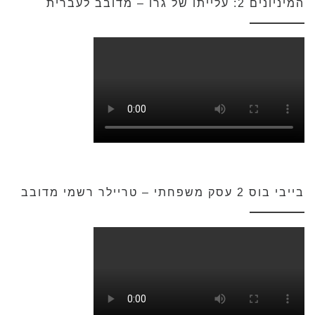
המיניונים 2: עלייתו של גרו – מדובב לעברית
בייבי בוס 2 עסק משפחתי – טריילר רשמי מדובב