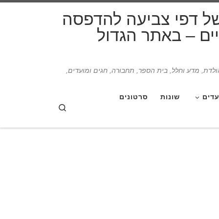
דלג לתוכן
של דפי צביעה להדפסה
תיים – באתר הגדול
הולדת, מדע וחלל, בית הספר, תחבורה, חגים ומועדים,
עדים
שונות
סרטונים
Search