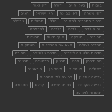
בובות
בעלי חיים
דורה
דינוזאור
דפי משחק
דפי צביעה
חגי ישראל
חגים
חיבור מספרים לתמונה
חלל
חתולים
טריילר
יום הולדת
ילדים
כלבים
להדפסה
מבוכים
מוזיקה
מיקי מאוס
מכוניות
מסביב לעולם
מצא את ההבדלים
משחקים
סדרות טלוויזיה לילדים
סדרת טלוויזיה
ספורט
ספיידרמן
סרט
סרטון
סרטונים
סרטים
פאזלים
פו הדוב
פיטר פן
פיראטים
צביעה אונליין
צביעה לפי מספרים
צביעה מקוונת
צפייה ישירה
קרקס
תחבורה
תמונות לצביעה