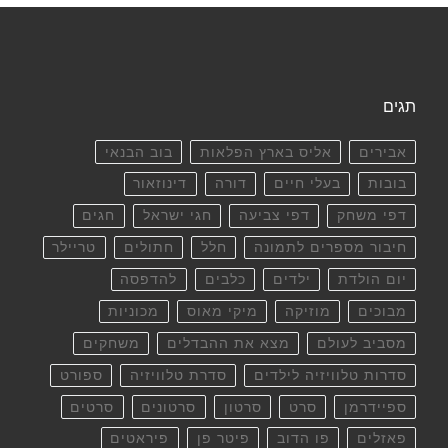
תגים
אבירים
אליס בארץ הפלאות
בוב הבנאי
בובות
בעלי חיים
דורה
דינוזאור
דפי משחק
דפי צביעה
חגי ישראל
חגים
חיבור מספרים לתמונה
חלל
חתולים
טריילר
יום הולדת
ילדים
כלבים
להדפסה
מבוכים
מוזיקה
מיקי מאוס
מכוניות
מסביב לעולם
מצא את ההבדלים
משחקים
סדרות טלוויזיה לילדים
סדרת טלוויזיה
ספורט
ספיידרמן
סרט
סרטון
סרטונים
סרטים
פאזלים
פו הדוב
פיטר פן
פיראטים