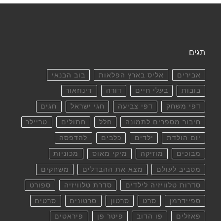
תגים
אבירים
אליס בארץ הפלאות
בוב הבנאי
בובות
בעלי חיים
דורה
דינוזאור
דפי משחק
דפי צביעה
חגי ישראל
חגים
חיבור מספרים לתמונה
חלל
חתולים
טריילר
יום הולדת
ילדים
כלבים
להדפסה
מבוכים
מוזיקה
מיקי מאוס
מכוניות
מסביב לעולם
מצא את ההבדלים
משחקים
סדרות טלוויזיה לילדים
סדרת טלוויזיה
ספורט
ספיידרמן
סרט
סרטון
סרטונים
סרטים
פאזלים
פו הדוב
פיטר פן
פיראטים