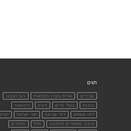
תגים
אבירים
אליס בארץ הפלאות
בוב הבנאי
בובות
בעלי חיים
דורה
דינוזאור
דפי משחק
דפי צביעה
חגי ישראל
חגים
חיבור מספרים לתמונה
חלל
חתולים