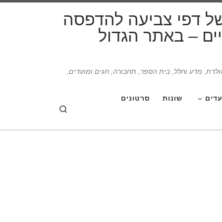
דלג לתוכן
של דפי צביעה להדפסה
תיים – באתר הגדול
הולדת, מדע וחלל, בית הספר, תחבורה, חגים ומועדים,
עדים
שונות
סרטונים
Search