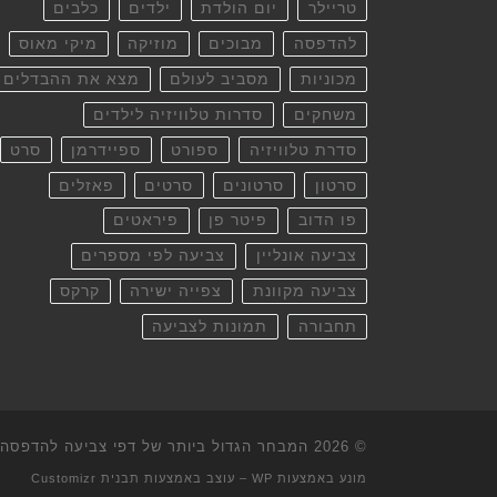
טריילר
יום הולדת
ילדים
כלבים
להדפסה
מבוכים
מוזיקה
מיקי מאוס
מכוניות
מסביב לעולם
מצא את ההבדלים
משחקים
סדרות טלוויזיה לילדים
סדרת טלוויזיה
ספורט
ספיידרמן
סרט
סרטון
סרטונים
סרטים
פאזלים
פו הדוב
פיטר פן
פיראטים
צביעה אונליין
צביעה לפי מספרים
צביעה מקוונת
צפייה ישירה
קרקס
תחבורה
תמונות לצביעה
© 2026
המבחר הגדול ביותר של דפי צביעה להדפסה וא
מונע באמצעות
WP
– עוצב באמצעות
תבנית Customizr