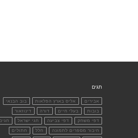
תגים
אבירים
אליס בארץ הפלאות
בוב הבנאי
בובות
בעלי חיים
דורה
דינוזאור
דפי משחק
דפי צביעה
חגי ישראל
חגים
חיבור מספרים לתמונה
חלל
חתולים