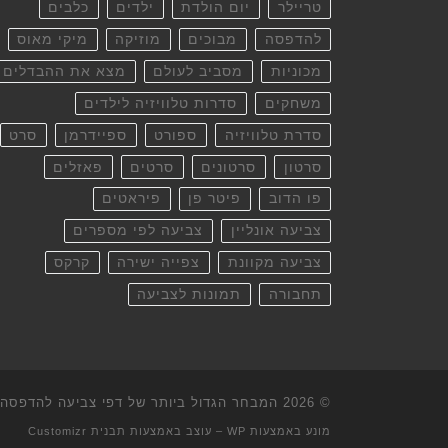
טריילר
יום הולדת
ילדים
כלבים
להדפסה
מבוכים
מוזיקה
מיקי מאוס
מכוניות
מסביב לעולם
מצא את ההבדלים
משחקים
סדרות טלוויזיה לילדים
סדרת טלוויזיה
ספורט
ספיידרמן
סרט
סרטון
סרטונים
סרטים
פאזלים
פו הדוב
פיטר פן
פיראטים
צביעה אונליין
צביעה לפי מספרים
צביעה מקוונת
צפייה ישירה
קרקס
תחבורה
תמונות לצביעה
© 2026
המבחר הגדול ביותר של דפי צביעה להדפסה וא
מונע באמצעות
WP
– עוצב באמצעות
תבנית Customizr