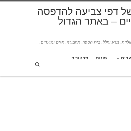
דלג לתוכן
של דפי צביעה להדפסה
תיים – באתר הגדול
הולדת, מדע וחלל, בית הספר, תחבורה, חגים ומועדים,
עדים
שונות
סרטונים
Search