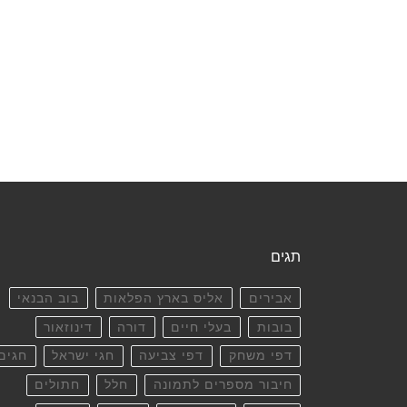
תגים
אבירים
אליס בארץ הפלאות
בוב הבנאי
בובות
בעלי חיים
דורה
דינוזאור
דפי משחק
דפי צביעה
חגי ישראל
חגים
חיבור מספרים לתמונה
חלל
חתולים