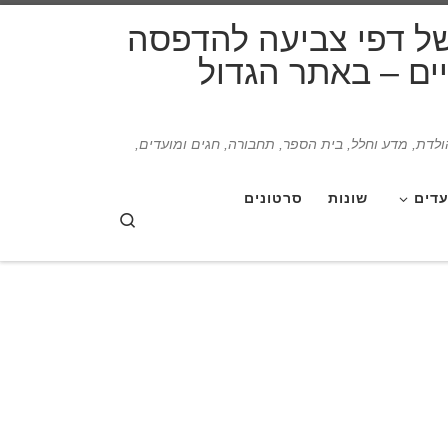
דלג לתוכן
של דפי צביעה להדפסה
תיים – באתר הגדול
הולדת, מדע וחלל, בית הספר, תחבורה, חגים ומועדים,
עדים
שונות
סרטונים
Search