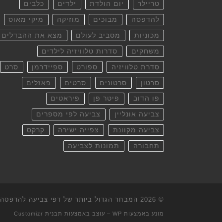
טריילר
יום הולדת
ילדים
כלבים
להדפסה
מבוכים
מוזיקה
מיקי מאוס
מכוניות
מסביב לעולם
מצא את ההבדלים
משחקים
סדרות טלוויזיה לילדים
סדרת טלוויזיה
ספורט
ספיידרמן
סרט
סרטון
סרטונים
סרטים
פאזלים
פו הדוב
פיטר פן
פיראטים
צביעה אונליין
צביעה לפי מספרים
צביעה מקוונת
צפייה ישירה
קרקס
תחבורה
תמונות לצביעה
© 2026
המבחר הגדול ביותר של דפי צביעה להדפסה וא
מונע באמצעות
WP
– עוצב באמצעות
תבנית Customizr